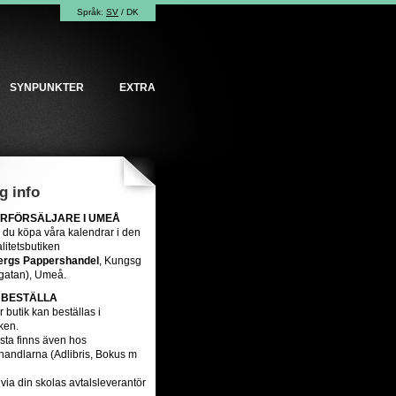
Språk:
SV
/
DK
SYNPUNKTER
EXTRA
g info
RFÖRSÄLJARE I UMEÅ
 du köpa våra kalendrar i den
alitetsbutiken
ergs Pappershandel
, Kungsg
gatan), Umeå.
 BESTÄLLA
år butik kan beställas i
ken.
sta finns även hos
handlarna (Adlibris, Bokus m
 via din skolas avtalsleverantör