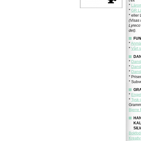
t ex
*
Läro
*
GR L
* eller
(Visas
Lyreco
det).
FU
*
Anmäl
*
Vårt 
DA
*
Dansk
*
Dansk
*
Dansk
* Prise
* Subve
GR
*
Engel
*
Tysk 
Gramma
Bjerre
HA
KA
SIL
Bokfod
Kreati