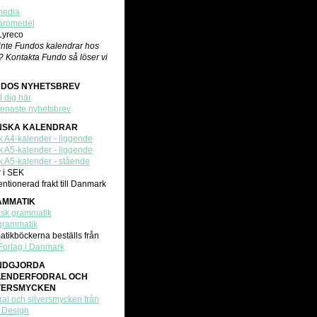
media
äromedel
 Lyreco
 inte Fundos kalendrar hos
? Kontakta Fundo så löser vi
NDOS NYHETSBREV
 dig här
senaste nyhetsbrev
NSKA KALENDRAR
 A4-kalender - liggende
 A5-kalender - liggende
 A5-kalender - stående
r i SEK
ntionerad frakt till Danmark
AMMATIK
sk grammatik
grammatik
tikböckerna beställs från
 Forlag i Danmark
NDGJORDA
LENDERFODRAL OCH
VERSMYCKEN
ral och silversmycken från
v Design