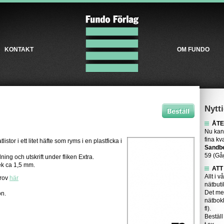
KONTAKT
OM FUNDO
Nytti
ÅTE
Nu kan
fina kv
tlistor i ett litet häfte som ryms i en plastficka i
Sandb
59 (Gå
ning och utskrift under fliken Extra.
lek ca 1,5 mm.
ATT
Allt i v
prov
här
nätbuti
Det me
on.
nätbok
fl).
Beställ