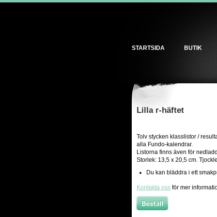
STARTSIDA
BUTIK
Lilla r-häftet
Tolv stycken klasslistor / resulta
alla Fundo-kalendrar.
Listorna finns även för nedladd
Storlek: 13,5 x 20,5 cm. Tjock
Du kan bläddra i ett smak
Kontakta oss
för mer informati