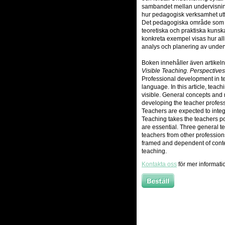
sambandet mellan undervisning
hur pedagogisk verksamhet ut
Det pedagogiska område som b
teoretiska och praktiska kunsk
konkreta exempel visas hur a
analys och planering av unde
Boken innehåller även artikeln
Visible Teaching. Perspectiv
Professional development in t
language. In this article, tea
visible. General concepts and m
developing the teacher profess
Teachers are expected to integ
Teaching takes the teachers poi
are essential. Three general 
teachers from other profession
framed and dependent of contex
teaching.
Kontakta oss
för mer informati