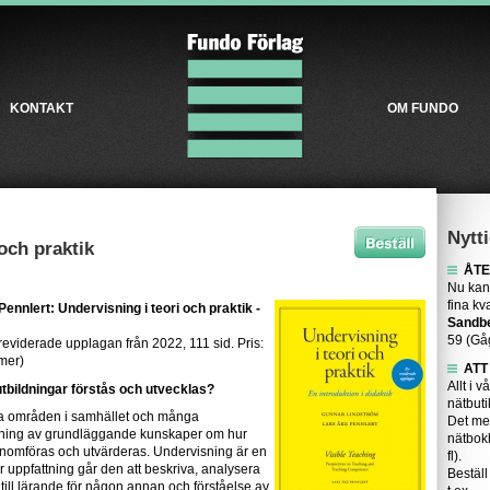
KONTAKT
OM FUNDO
Nytti
och praktik
ÅTE
Nu kan
fina kv
nnlert: Undervisning i teori och praktik -
Sandb
59 (Gå
eviderade upplagan från 2022, 111 sid. Pris:
mmer)
ATT
Allt i v
utbildningar förstås och utvecklas?
nätbuti
a områden i samhället och många
Det me
dning av grundläggande kunskaper om hur
nätbok
nomföras och utvärderas. Undervisning är en
fl).
r uppfattning går den att beskriva, analysera
Beställ
 till lärande för någon annan och förståelse av