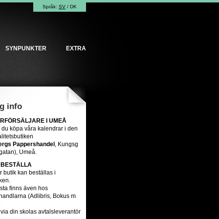
Språk:
SV
/
DK
SYNPUNKTER
EXTRA
g info
RFÖRSÄLJARE I UMEÅ
 du köpa våra kalendrar i den
alitetsbutiken
ergs Pappershandel
, Kungsg
gatan), Umeå.
 BESTÄLLA
år butik kan beställas i
ken.
sta finns även hos
handlarna (Adlibris, Bokus m
 via din skolas avtalsleverantör