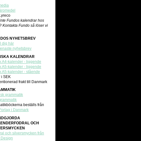
media
äromedel
 Lyreco
 inte Fundos kalendrar hos
? Kontakta Fundo så löser vi
NDOS NYHETSBREV
 dig här
senaste nyhetsbrev
NSKA KALENDRAR
 A4-kalender - liggende
 A5-kalender - liggende
 A5-kalender - stående
r i SEK
ntionerad frakt till Danmark
AMMATIK
sk grammatik
grammatik
tikböckerna beställs från
 Forlag i Danmark
NDGJORDA
LENDERFODRAL OCH
VERSMYCKEN
ral och silversmycken från
v Design