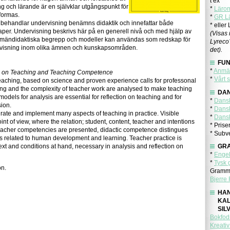
t ex
 och lärande är en självklar utgångspunkt för
*
Läro
formas.
*
GR L
ehandlar undervisning benämns didaktik och innefattar både
* eller
aper. Undervisning beskrivs här på en generell nivå och med hjälp av
(Visas
llmändidaktiska begrepp och modeller kan användas som redskap för
Lyreco
rvisning inom olika ämnen och kunskapsområden.
det).
FU
*
Anmäl
es on Teaching and Teaching Competence
*
Vårt 
eaching, based on science and proven experience calls for professonal
ching and the complexity of teacher work are analysed to make teaching
DA
odels for analysis are essential for reflection on teaching and for
*
Dansk
ion.
*
Dansk
rate and implement many aspects of teaching in practice. Visible
*
Dansk
nt of view, where the relation; student, content, teacher and intentions
* Prise
teacher competencies are presented, didactic competence distingues
* Subve
s related to human development and learning. Teacher practice is
t and conditions at hand, necessary in analysis and reflection on
GR
*
Engel
*
Tysk 
on.
Gramma
Bjerre
HA
KA
SIL
Bokfod
Kreati