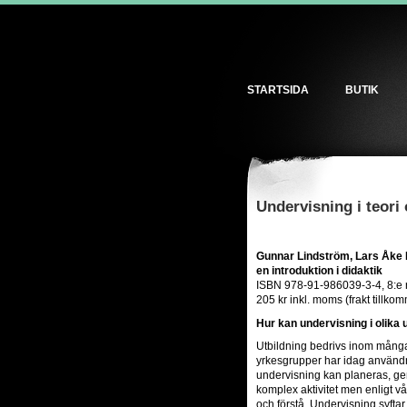
STARTSIDA
BUTIK
Undervisning i teori 
Gunnar Lindström, Lars Åke Pe
en introduktion i didaktik
ISBN 978-91-986039-3-4, 8:e r
205 kr inkl. moms (frakt tillko
Hur kan undervisning i olika 
Utbildning bedrivs inom mång
yrkesgrupper har idag använ
undervisning kan planeras, ge
komplex aktivitet men enligt vå
och förstå. Undervisning syftar